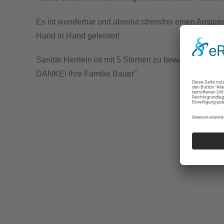
Es ist wunderbar und absolut stressfrei einen Anspre
Hand in Hand geleistet!
Sanitär Herrlein ist mit 5 Sternen zu bewerten und we
DANKE! Ihre Familie Bauer"