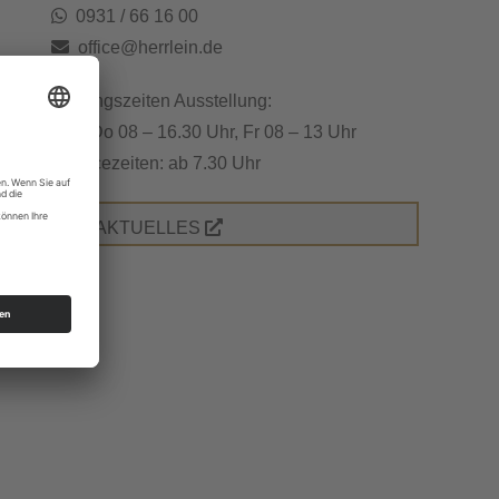
0931 / 66 16 00
office@herrlein.de
Öffnungszeiten Ausstellung:
Mo - Do 08 – 16.30 Uhr, Fr 08 – 13 Uhr
Servicezeiten: ab 7.30 Uhr
» AKTUELLES