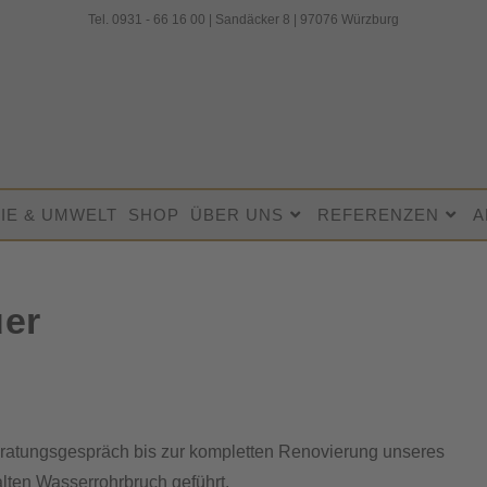
Tel. 0931 - 66 16 00 | Sandäcker 8 | 97076 Würzburg
IE & UMWELT
SHOP
ÜBER UNS
REFERENZEN
A
uer
eratungsgespräch bis zur kompletten Renovierung unseres
alten Wasserrohrbruch geführt.