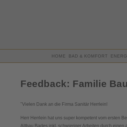
Zum
Inhalt
springen
HOME
BAD & KOMFORT
ENERG
Feedback: Familie Ba
"Vielen Dank an die Firma Sanitär Herrlein!
Herr Herrlein hat uns super kompetent vom ersten B
Altbau Bades inkl. schwieriger Arbeiten durch einen 