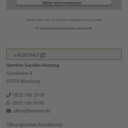
Mehr Informationen
Akzeptieren
Dieses Video wird von Youtube eingebettet und es gelten
powered by
Usercentrics Consent
die
Datenschutzbestimmungen von Google
.
Management Platform
&
eRecht24
» KONTAKT
Herrlein Sanitär-Heizung
Sandäcker 8
97076 Würzburg
0931 / 66 16 00
0931 / 66 16 00
office@herrlein.de
Öffnungszeiten Ausstellung: