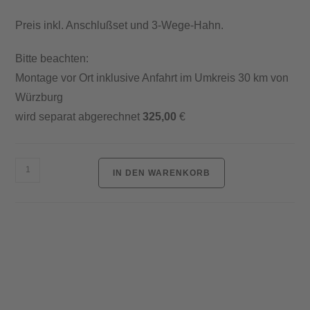
Preis inkl. Anschlußset und 3-Wege-Hahn.
Bitte beachten:
Montage vor Ort inklusive Anfahrt im Umkreis 30 km von
Würzburg
wird separat abgerechnet
325,00
€
e-
IN DEN WARENKORB
Water
OSMO-
Directflowinkl.
3-
Wege-
Hahn
Menge