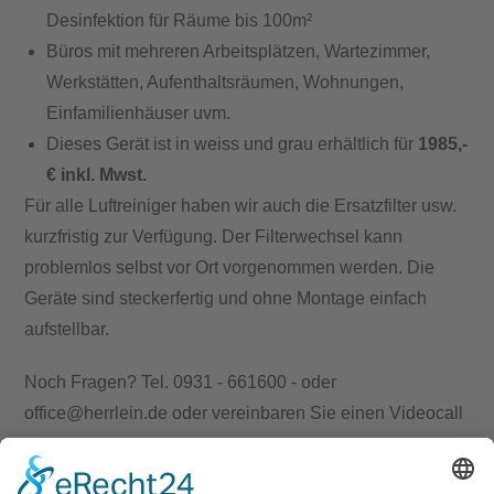
Desinfektion für Räume bis 100m²
Büros mit mehreren Arbeitsplätzen, Wartezimmer,
Werkstätten, Aufenthaltsräumen, Wohnungen,
Einfamilienhäuser uvm.
Dieses Gerät ist in weiss und grau erhältlich für
1985,-
€ inkl. Mwst.
Für alle Luftreiniger haben wir auch die Ersatzfilter usw.
kurzfristig zur Verfügung. Der Filterwechsel kann
problemlos selbst vor Ort vorgenommen werden. Die
Geräte sind steckerfertig und ohne Montage einfach
aufstellbar.
Noch Fragen? Tel. 0931 - 661600 - oder
office@herrlein.de oder vereinbaren Sie einen Videocall
Zurück zur Übersicht