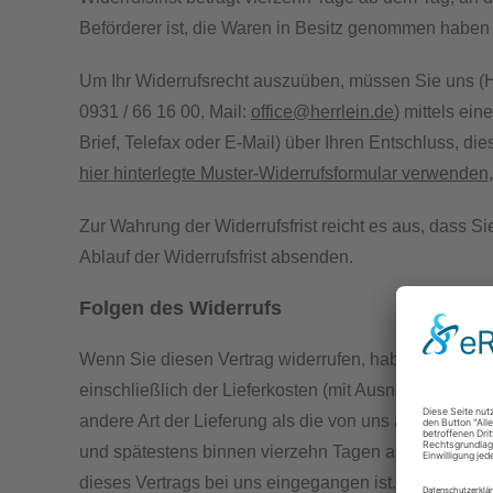
Beförderer ist, die Waren in Besitz genommen haben 
Um Ihr Widerrufsrecht auszuüben, müssen Sie uns (
0931 / 66 16 00, Mail:
office@herrlein.de
) mittels ein
Brief, Telefax oder E-Mail) über Ihren Entschluss, di
hier hinterlegte Muster-Widerrufsformular verwenden
Zur Wahrung der Widerrufsfrist reicht es aus, dass Si
Ablauf der Widerrufsfrist absenden.
Folgen des Widerrufs
Wenn Sie diesen Vertrag widerrufen, haben wir Ihnen
einschließlich der Lieferkosten (mit Ausnahme der zu
andere Art der Lieferung als die von uns angebotene,
und spätestens binnen vierzehn Tagen ab dem Tag zur
dieses Vertrags bei uns eingegangen ist. Für diese