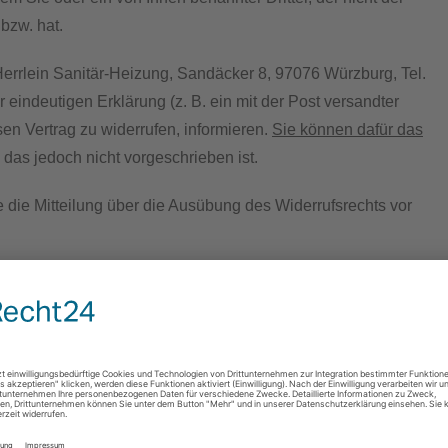
bzw. hat.
Herrlein Sanitär-Heizung, Sandäcker 8, 97076 Würzburg, Tel.
er eindeutigen Erklärung (z. B. ein mit der Post versandter
esen Vertrag zu widerrufen, informieren.
Sie können dafür das
, das jedoch nicht vorgeschrieben ist.
e die Mitteilung über die Ausübung des Widerrufsrechts vor
 alle Zahlungen, die wir von Ihnen erhalten haben,
sätzlichen Kosten, die sich daraus ergeben, dass Sie eine
 günstigste Standardlieferung gewählt haben), unverzüglich
ückzuzahlen, an dem die Mitteilung über Ihren Widerruf
 Rückzahlung verwenden wir dasselbe Zahlungsmittel, das Sie