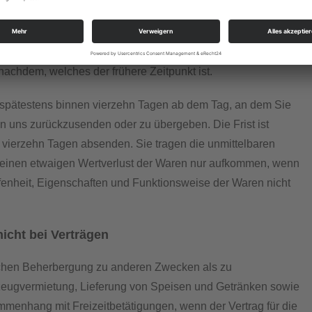
, es sei denn, mit Ihnen wurde ausdrücklich etwas anderes
r Rückzahlung Entgelte berechnet. Wir können die
urückerhalten haben oder bis Sie den Nachweis erbracht
achdem, welches der frühere Zeitpunkt ist.
l spätestens binnen vierzehn Tagen ab dem Tag, an dem Sie
an uns zurückzusenden oder zu übergeben. Die Frist ist
n vierzehn Tagen absenden. Sie tragen die unmittelbaren
r einen etwaigen Wertverlust der Waren nur aufkommen, wenn
ffenheit, Eigenschaften und Funktionsweise der Waren nicht
icht bei Verträgen
ichen Beherbergung zu anderen Zwecken als zu
eugvermietung, Lieferung von Speisen und Getränken sowie
mmenhang mit Freizeitbetätigungen, wenn der Vertrag für die