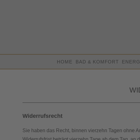
Zum
Inhalt
springen
HOME
BAD & KOMFORT
ENERG
WI
Widerrufsrecht
Sie haben das Recht, binnen vierzehn Tagen ohne An
Widerrufsfrist beträgt vierzehn Tage ab dem Tag, an d