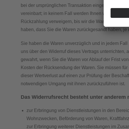
bei der ursprünglichen Transaktion eingesetzt haben
vereinbart; in keinem Fall werden Ihnen wegen diese
Rückzahlung verweigern, bis wir die Waren wieder z
haben, dass Sie die Waren zurückgesandt haben, je n
Sie haben die Waren unverzüglich und in jedem Fal
uns über den Widerruf dieses Vertrags unterrichten, 
gewahrt, wenn Sie die Waren vor Ablauf der Frist vo
Kosten der Rücksendung der Waren. Sie müssen fü
dieser Wertverlust auf einen zur Prüfung der Bescha
notwendigen Umgang mit ihnen zurückzuführen ist.
Das Widerrufsrecht besteht unter anderem n
zur Erbringung von Dienstleistungen in den Bere
Wohnzwecken, Beförderung von Waren, Kraftfahrz
zur Erbringung weiterer Dienstleistungen im Zusa