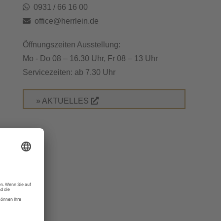
0931 / 66 16 00
office@herrlein.de
Öffnungszeiten Ausstellung:
Mo - Do 08 – 16.30 Uhr, Fr 08 – 13 Uhr
Servicezeiten: ab 7.30 Uhr
» AKTUELLES