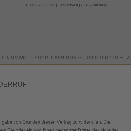
Tel. 0931 - 66 16 00 | Sandäcker 8 | 97076 Würzburg
IE & UMWELT
SHOP
ÜBER UNS
REFERENZEN
A
DERRUF
gabe von Gründen diesen Vertrag zu widerrufen. Die
em Sie oder ein von Ihnen benannter Dritter, der nicht der